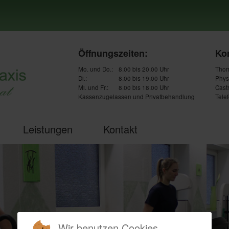
Öffnungszeiten:
Kon
Mo. und Do.:
8.00 bis 20.00 Uhr
Thom
Di.:
8.00 bis 19.00 Uhr
Phys
Mi. und Fr.:
8.00 bis 18.00 Uhr
Cast
Kassenzugelassen und Privatbehandlung
Telef
Leistungen
Kontakt
Wir benutzen Cookies