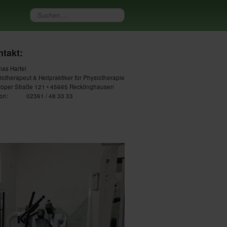
Suchen
...
takt:
as Hartel
iotherapeut & Heilpraktiker für Physiotherapie
roper Straße 121 • 45665 Recklinghausen
on:
02361 / 48 33 33