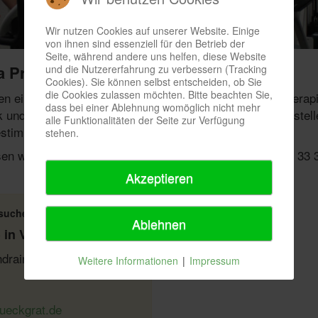
Wir nutzen Cookies auf unserer Website. Einige
von ihnen sind essenziell für den Betrieb der
Seite, während andere uns helfen, diese Website
a Praxis Rückgrat
und die Nutzererfahrung zu verbessern (Tracking
Cookies). Sie können selbst entscheiden, ob Sie
die Cookies zulassen möchten. Bitte beachten Sie,
nen ein erweitertes Angebot aus den Bereichen Physiothera
dass bei einer Ablehnung womöglich nicht mehr
und diversen Kinder-Bewegungskursen zur Verfügung stellen
alle Funktionalitäten der Seite zur Verfügung
stimmt einen Kurs, der zu Ihnen passt.
stehen.
n wenden Sie sich bitte telefonisch an uns: 02361 - 48 33 
Akzeptieren
suchen wir dich:
Ablehnen
in Voll- und Teilzeit
hdrainage
Weitere Informationen
|
Impressum
ueckgrat.de